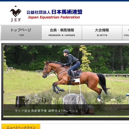
ヤング総合馬術選手権 細野光＆THムーシェ