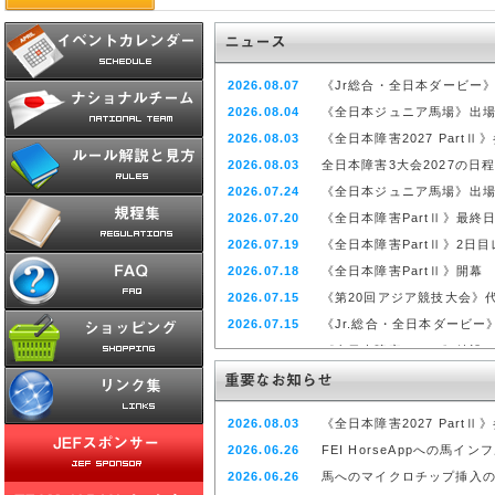
2026.08.07
《Jr総合・全日本ダービー
2026.08.04
《全日本ジュニア馬場》出
2026.08.03
《全日本障害2027 Part
2026.08.03
全日本障害3大会2027の日
2026.07.24
《全日本ジュニア馬場》出
2026.07.20
《全日本障害PartⅡ》最終
2026.07.19
《全日本障害PartⅡ》2日
2026.07.18
《全日本障害PartⅡ》開幕
2026.07.15
《第20回アジア競技大会》
2026.07.15
《Jr.総合・全日本ダービ
2026.07.10
《全日本障害PartⅡ》特設
2026.07.10
《Jr.総合・全日本ダービ
2026.07.09
馬術盛り上げ企画《Fun! 
2026.08.03
《全日本障害2027 Part
2026.07.08
第78回全日本障害2026
2026.06.26
FEI HorseAppへの馬
2026.07.08
今年の国スポ総合馬術競技
2026.06.26
馬へのマイクロチップ挿入
2026.07.07
アーヘン世界馬術選手権 