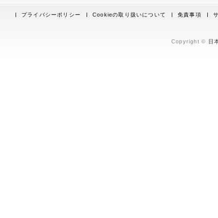
プライバシーポリシー
Cookieの取り扱いについて
免責事項
Copyright ©
日