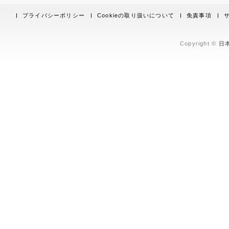
プライバシーポリシー
Cookieの取り扱いについて
免責事項
Copyright ©
日