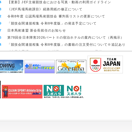
4
【更新】JEF主催競技会における写真・動画の利用ガイドライン
6
《全日本馬場PartⅠ》実施要項について
3
《JEF馬場馬術課目》経路用紙の修正について
1
《全日本障害PartⅡ》受付終了＆選手交代について
2
令和8年度 公認馬場馬術競技会 審判長リストの更新について
9
【リマインド】《全日本障害PartⅡ》資格馬発表＆エントリー受付開始
9
「競技会関連規程集 令和8年度版」の発送予定について
6
《令和8年度総合馬術コースデザイナー講習会》実施要項 発表
7
日本馬術連盟 新会長就任のお知らせ
6
第78回全日本障害2026パートⅡの宿泊ホテルの案内について（再掲示）
4
「競技会関連規程集 令和8年度版」の書籍の注文受付について※追記あり
9
《全日本馬場PartⅡ･CDI》特設サイト、リストバンド登録について
8
《アジア大会》無線機器の周波数申請（第２次締切）について
6
「競技会関連規程集 令和8年度版」の書籍の注文受付を開始しました
0
令和8年度障害馬術に関する競技会規程改定について
7
令和8年度総合馬術に関する競技会規程改定について
4
令和8年度馬場馬術に関する競技会規程改定について
4
令和8年度エンデュランスに関する競技会規程改定について
2
令和8年度 公認馬場馬術競技会 審判長・メンタージャッジリストについて
2
令和8年度 公認エンデュランス競技会 獣医師団長リストについて
2
令和8年度 会員および乗馬登録更新申請等の手続きについて