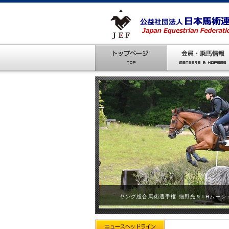
ヤング総合馬術選手権 細野光＆THムーシ