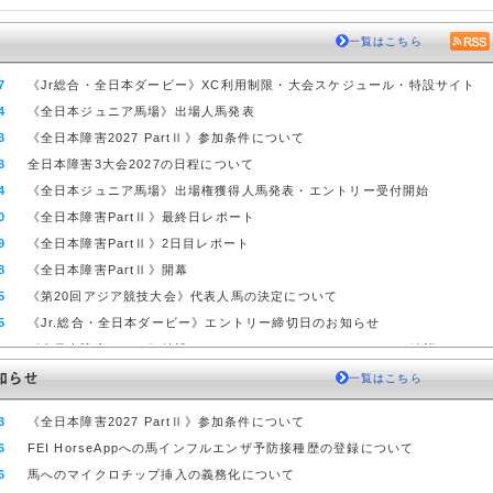
一覧はこちら
7
《Jr総合・全日本ダービー》XC利用制限・大会スケジュール・特設サイト
4
《全日本ジュニア馬場》出場人馬発表
3
《全日本障害2027 PartⅡ》参加条件について
3
全日本障害3大会2027の日程について
4
《全日本ジュニア馬場》出場権獲得人馬発表・エントリー受付開始
0
《全日本障害PartⅡ》最終日レポート
9
《全日本障害PartⅡ》2日目レポート
8
《全日本障害PartⅡ》開幕
5
《第20回アジア競技大会》代表人馬の決定について
5
《Jr.総合・全日本ダービー》エントリー締切日のお知らせ
0
《全日本障害PartⅡ》特設サイト・リストバンドについて(7/10追記)
0
《Jr.総合・全日本ダービー》エントリー期間・国スポ総合参加資格変更
一覧はこちら
9
馬術盛り上げ企画《Fun! 馬術》スタート
3
《全日本障害2027 PartⅡ》参加条件について
8
第78回全日本障害2026パートⅡの宿泊ホテルの案内について（受付終了）
6
FEI HorseAppへの馬インフルエンザ予防接種歴の登録について
8
今年の国スポ総合馬術競技への対応について
6
馬へのマイクロチップ挿入の義務化について
7
アーヘン世界馬術選手権 派遣選手団発表