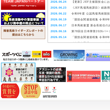
2026.06.24
【更新】JEF主催競技会に
2026.07.06
《全日本馬場PartⅠ》実施
2026.06.23
《JEF馬場馬術課目》経路
2026.07.01
《全日本障害PartⅡ》受付
2026.06.22
令和8年度 公認馬場馬術競
2026.06.29
【リマインド】《全日本障害
2026.06.19
「競技会関連規程集 令和8
2026.06.26
《令和8年度総合馬術コース
2026.06.17
日本馬術連盟 新会長就任の
2026.06.16
第78回全日本障害2026
2026.05.14
「競技会関連規程集 令和8
2026.05.09
《全日本馬場PartⅡ･CD
2026.04.28
《アジア大会》無線機器の
2026.04.16
「競技会関連規程集 令和8
2026.03.30
令和8年度障害馬術に関する
2026.03.27
令和8年度総合馬術に関する
2026.03.24
令和8年度馬場馬術に関する
2026.03.24
令和8年度エンデュランスに
2026.02.12
令和8年度 公認馬場馬術競
2026.02.12
令和8年度 公認エンデュラ
2026.02.02
令和8年度 会員および乗馬