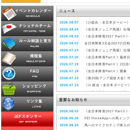
2026.08.07
《Jr総合・全日本ダービー
2026.08.04
《全日本ジュニア馬場》出
2026.08.03
《全日本障害2027 Part
2026.08.03
全日本障害3大会2027の日
2026.07.24
《全日本ジュニア馬場》出
2026.07.20
《全日本障害PartⅡ》最終
2026.07.19
《全日本障害PartⅡ》2日
2026.07.18
《全日本障害PartⅡ》開幕
2026.07.15
《第20回アジア競技大会》
2026.07.15
《Jr.総合・全日本ダービ
2026.07.10
《全日本障害PartⅡ》特設
2026.07.10
《Jr.総合・全日本ダービ
2026.07.09
馬術盛り上げ企画《Fun! 
2026.08.03
《全日本障害2027 Part
2026.07.08
第78回全日本障害2026
2026.06.26
FEI HorseAppへの馬
2026.07.08
今年の国スポ総合馬術競技
2026.06.26
馬へのマイクロチップ挿入
2026.07.07
アーヘン世界馬術選手権 