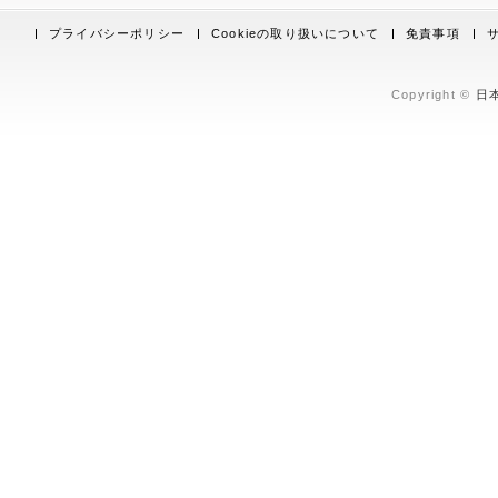
プライバシーポリシー
Cookieの取り扱いについて
免責事項
Copyright ©
日