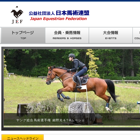
ヤング総合馬術選手権 細野光＆THムーシェ