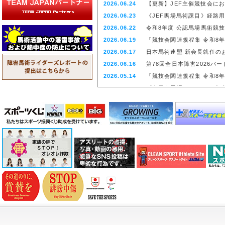
2026.06.24
【更新】JEF主催競技会に
2026.07.06
《全日本馬場PartⅠ》実施
2026.06.23
《JEF馬場馬術課目》経路
2026.07.01
《全日本障害PartⅡ》受付
2026.06.22
令和8年度 公認馬場馬術競
2026.06.29
【リマインド】《全日本障害
2026.06.19
「競技会関連規程集 令和8
2026.06.26
《令和8年度総合馬術コース
2026.06.17
日本馬術連盟 新会長就任の
2026.06.16
第78回全日本障害2026
2026.05.14
「競技会関連規程集 令和8
2026.05.09
《全日本馬場PartⅡ･CD
2026.04.28
《アジア大会》無線機器の
2026.04.16
「競技会関連規程集 令和8
2026.03.30
令和8年度障害馬術に関する
2026.03.27
令和8年度総合馬術に関する
2026.03.24
令和8年度馬場馬術に関する
2026.03.24
令和8年度エンデュランスに
2026.02.12
令和8年度 公認馬場馬術競
2026.02.12
令和8年度 公認エンデュラ
2026.02.02
令和8年度 会員および乗馬