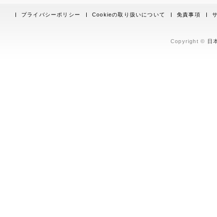
プライバシーポリシー
Cookieの取り扱いについて
免責事項
Copyright ©
日