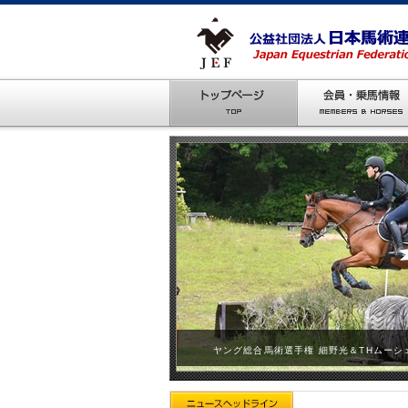
ヤング総合馬術選手権 細野光＆THムーシ