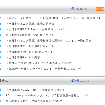
一覧はこちら
7
《Jr総合・全日本ダービー》XC利用制限・大会スケジュール・特設サイト
4
《全日本ジュニア馬場》出場人馬発表
3
《全日本障害2027 PartⅡ》参加条件について
3
全日本障害3大会2027の日程について
4
《全日本ジュニア馬場》出場権獲得人馬発表・エントリー受付開始
0
《全日本障害PartⅡ》最終日レポート
9
《全日本障害PartⅡ》2日目レポート
8
《全日本障害PartⅡ》開幕
5
《第20回アジア競技大会》代表人馬の決定について
5
《Jr.総合・全日本ダービー》エントリー締切日のお知らせ
0
《全日本障害PartⅡ》特設サイト・リストバンドについて(7/10追記)
0
《Jr.総合・全日本ダービー》エントリー期間・国スポ総合参加資格変更
一覧はこちら
9
馬術盛り上げ企画《Fun! 馬術》スタート
3
《全日本障害2027 PartⅡ》参加条件について
8
第78回全日本障害2026パートⅡの宿泊ホテルの案内について（受付終了）
6
FEI HorseAppへの馬インフルエンザ予防接種歴の登録について
8
今年の国スポ総合馬術競技への対応について
6
馬へのマイクロチップ挿入の義務化について
7
アーヘン世界馬術選手権 派遣選手団発表