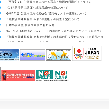
4
【更新】JEF主催競技会における写真・動画の利用ガイドライン
6
《全日本馬場PartⅠ》実施要項について
3
《JEF馬場馬術課目》経路用紙の修正について
1
《全日本障害PartⅡ》受付終了＆選手交代について
2
令和8年度 公認馬場馬術競技会 審判長リストの更新について
9
【リマインド】《全日本障害PartⅡ》資格馬発表＆エントリー受付開始
9
「競技会関連規程集 令和8年度版」の発送予定について
6
《令和8年度総合馬術コースデザイナー講習会》実施要項 発表
7
日本馬術連盟 新会長就任のお知らせ
6
第78回全日本障害2026パートⅡの宿泊ホテルの案内について（再掲示）
4
「競技会関連規程集 令和8年度版」の書籍の注文受付について※追記あり
9
《全日本馬場PartⅡ･CDI》特設サイト、リストバンド登録について
8
《アジア大会》無線機器の周波数申請（第２次締切）について
6
「競技会関連規程集 令和8年度版」の書籍の注文受付を開始しました
0
令和8年度障害馬術に関する競技会規程改定について
7
令和8年度総合馬術に関する競技会規程改定について
4
令和8年度馬場馬術に関する競技会規程改定について
4
令和8年度エンデュランスに関する競技会規程改定について
2
令和8年度 公認馬場馬術競技会 審判長・メンタージャッジリストについて
2
令和8年度 公認エンデュランス競技会 獣医師団長リストについて
2
令和8年度 会員および乗馬登録更新申請等の手続きについて