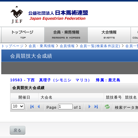
トップページ
会員・乗馬情報
会員情報
会員一覧(検索条件設定)
会員一
会員競技大会成績
10583 - 下西 真理子（シモニシ マリコ） 帰属：鹿児島
会員競技大会成績
開催日
大会名
競技番号
競技名
Page
of
1
検索データ
戻る