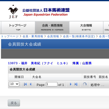
トップページ
会員・乗馬情報
会員情報
会員一覧(検索条件設定)
会員一
会員競技大会成績
13073 - 福井 美有紀（フクイ ミユキ） 帰属：山梨県
会員競技大会成績
開催日
大会名
競技番号
競技名
Page
of
1
処理中 ...
戻る