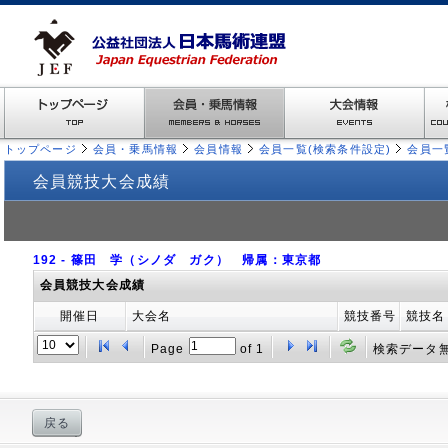
トップページ
会員・乗馬情報
会員情報
会員一覧(検索条件設定)
会員一
会員競技大会成績
192 - 篠田 学（シノダ ガク） 帰属：東京都
会員競技大会成績
開催日
大会名
競技番号
競技名
Page
of
1
検索データ
戻る