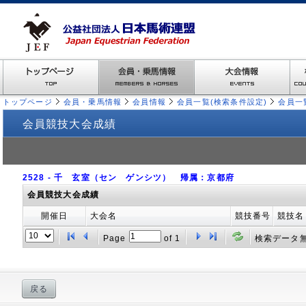
トップページ
会員・乗馬情報
会員情報
会員一覧(検索条件設定)
会員一
会員競技大会成績
2528 - 千 玄室（セン ゲンシツ） 帰属：京都府
会員競技大会成績
開催日
大会名
競技番号
競技名
Page
of
1
検索データ
戻る