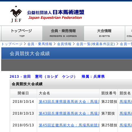
トップページ
会員・乗馬情報
会員情報
会員一覧(検索条件設定)
会員一
会員競技大会成績
2613 - 吉田 憲司（ヨシダ ケンジ） 帰属：兵庫県
会員競技大会成績
開催日
大会名
競技番号
競技名
2018/10/14
第43回兵庫県親善馬術大会：馬場馬術競技 第6回ひ
第22競技
馬場馬
2018/10/13
第43回兵庫県親善馬術大会：馬場馬術競技 第6回ひ
第7競技
馬場馬
2018/05/13
第45回近畿馬術大会：馬場馬術競技会
第25競技
馬場馬