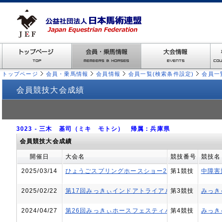
トップページ
会員・乗馬情報
会員情報
会員一覧(検索条件設定)
会員一
会員競技大会成績
3023 - 三木 基司（ミキ モトシ） 帰属：兵庫県
会員競技大会成績
開催日
大会名
競技番号
競技名
2025/03/14
ひょうごスプリングホースショー2025（障害飛越競
第1競技
中障害
2025/02/22
第17回みっきぃインドアトライアル
第3競技
みっきぃ
2024/04/27
第26回みっきぃホースフェスティバル馬術大会
第4競技
みっきぃ