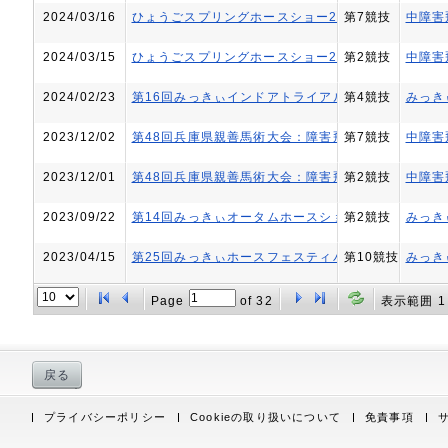
2024/03/16
ひょうごスプリングホースショー2024（障害飛越競
第7競技
中障害
2024/03/15
ひょうごスプリングホースショー2024（障害飛越競
第2競技
中障害
2024/02/23
第16回みっきぃインドアトライアル
第4競技
みっきぃ
2023/12/02
第48回兵庫県親善馬術大会：障害飛越競技会 第11回ひょう
第7競技
中障害
2023/12/01
第48回兵庫県親善馬術大会：障害飛越競技会 第11回ひょう
第2競技
中障害
2023/09/22
第14回みっきぃオータムホースショー
第2競技
みっきぃ
2023/04/15
第25回みっきぃホースフェスティバル馬術大会
第10競技
みっきぃ
Page
of
32
表示範囲 1 
戻る
プライバシーポリシー
Cookieの取り扱いについて
免責事項