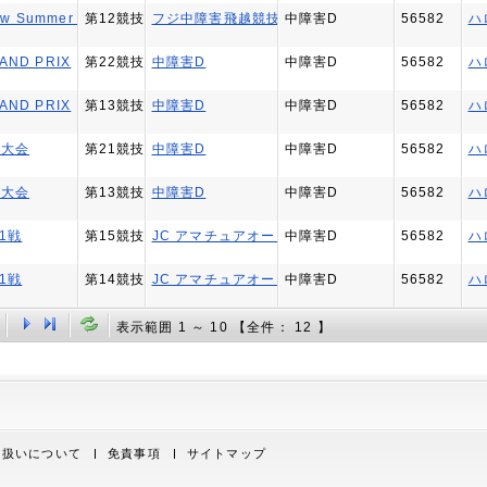
ow Summer Grand Prix
第12競技
フジ中障害飛越競技Ｄ
中障害D
56582
ハ
AND PRIX
第22競技
中障害D
中障害D
56582
ハ
AND PRIX
第13競技
中障害D
中障害D
56582
ハ
術大会
第21競技
中障害D
中障害D
56582
ハ
術大会
第13競技
中障害D
中障害D
56582
ハ
第1戦
第15競技
JC アマチュアオープン／Eグレード 決勝
中障害D
56582
ハ
第1戦
第14競技
JC アマチュアオープン／Eグレード 標準障害
中障害D
56582
ハ
表示範囲 1 ～ 10 【全件： 12 】
取り扱いについて
免責事項
サイトマップ