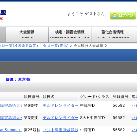
ようこそ
ゲスト
さん
会員一覧(検索条件設定)
会員一覧(表示)
会員競技大会成績
ユ） 帰属：東京都
競技番号
競技名
グレード/クラス
登録番号
馬
障害馬術大会2019
第6競技
チルドレンライダー障害飛越競技（中障害D）
中障害D
56582
ハ
障害馬術大会2019
第3競技
チルドレンライダー障害飛越競技（スピードアンド
S＆H中障害D
56582
ハ
ow Summer Grand Prix
第25競技
フジ中障害飛越競技Dファイナル
中障害D
56582
ハ