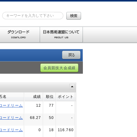
会員競技大会成績
匹名
成績
順位
ポイント
ロードリーム
12
77
-
ハンディネス中障害D）
ロードリーム
68.27
50
-
ロードリーム
0
18
116.760