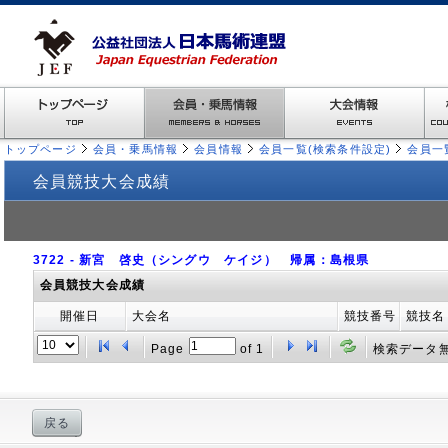
トップページ
会員・乗馬情報
会員情報
会員一覧(検索条件設定)
会員一
会員競技大会成績
3722 - 新宮 啓史（シングウ ケイジ） 帰属：島根県
会員競技大会成績
開催日
大会名
競技番号
競技名
Page
of
1
検索データ
戻る