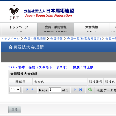
トップページ
会員・乗馬情報
会員情報
会員一覧(検索条件設定)
会員一
会員競技大会成績
529 - 杉本 保雄（スギモト ヤスオ） 帰属：埼玉県
会員競技大会成績
開催日
大会名
競技番号
競技名
Page
of
1
検索データ
戻る