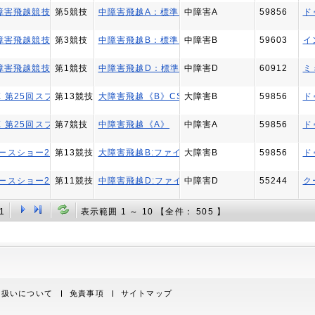
障害飛越競技会)
第5競技
中障害飛越A：標準Ⅰ
中障害A
59856
ド
障害飛越競技会)
第3競技
中障害飛越B：標準Ⅰ
中障害B
59603
イ
障害飛越競技会)
第1競技
中障害飛越D：標準Ⅰ
中障害D
60912
ミ
IX 第25回スプリング大会 CSI1*-W OSAKA
第13競技
大障害飛越《B》CSI1*-W OSAKA
大障害B
59856
ド
IX 第25回スプリング大会 CSI1*-W OSAKA
第7競技
中障害飛越《A》
中障害A
59856
ド
ースショー2026（障害飛越競技会）
第13競技
大障害飛越B:ファイナル
大障害B
59856
ド
ースショー2026（障害飛越競技会）
第11競技
中障害飛越D:ファイナル
中障害D
55244
ク
1
表示範囲 1 ～ 10 【全件： 505 】
取り扱いについて
免責事項
サイトマップ