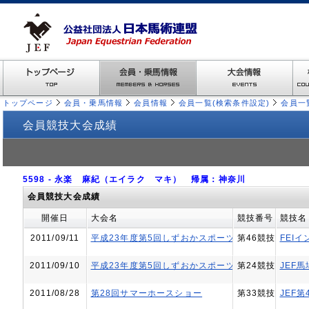
トップページ
会員・乗馬情報
会員情報
会員一覧(検索条件設定)
会員一
会員競技大会成績
5598 - 永楽 麻紀（エイラク マキ） 帰属：神奈川
会員競技大会成績
開催日
大会名
競技番号
競技名
2011/09/11
平成23年度第5回しずおかスポーツフェスティバル in
第46競技
FEI
2011/09/10
平成23年度第5回しずおかスポーツフェスティバル in
第24競技
JEF馬
2011/08/28
第28回サマーホースショー
第33競技
JEF第