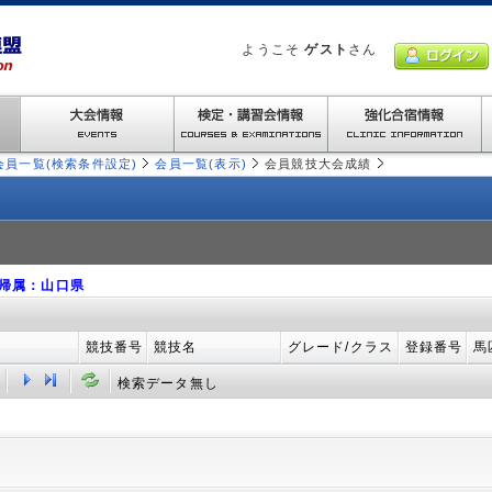
ようこそ
ゲスト
さん
会員一覧(検索条件設定)
会員一覧(表示)
会員競技大会成績
 帰属：山口県
競技番号
競技名
グレード/クラス
登録番号
馬
検索データ無し