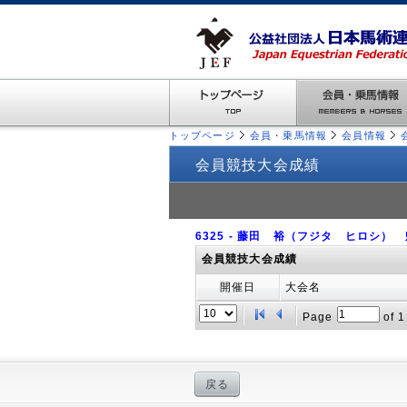
トップページ
会員・乗馬情報
会員情報
会員競技大会成績
6325 - 藤田 裕（フジタ ヒロシ）
会員競技大会成績
開催日
大会名
Page
of
1
戻る