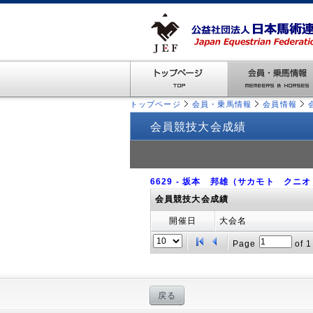
トップページ
会員・乗馬情報
会員情報
会員競技大会成績
6629 - 坂本 邦雄（サカモト クニ
会員競技大会成績
開催日
大会名
Page
of
1
戻る