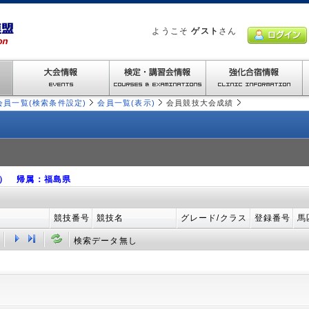
ようこそ
ゲスト
さん
会員一覧(検索条件設定)
会員一覧(表示)
会員競技大会成績
オ） 帰属：福島県
競技番号
競技名
グレード/クラス
登録番号
馬
検索データ無し