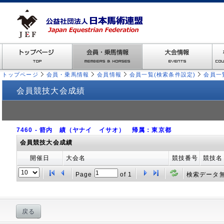
トップページ
会員・乗馬情報
会員情報
会員一覧(検索条件設定)
会員一
会員競技大会成績
7460 - 箭内 績（ヤナイ イサオ） 帰属：東京都
会員競技大会成績
開催日
大会名
競技番号
競技名
Page
of
1
検索データ
戻る