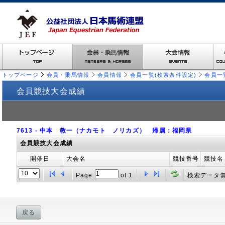
トップページ
会員・乗馬情報
会員情報
会員一覧(検索条件設定)
会員一
会員競技大会成績
7613 - 中本 教一（ナカモト ノリカズ） 帰属：福岡県
会員競技大会成績
開催日
大会名
競技番号
競技名
Page
of
1
検索データ
戻る