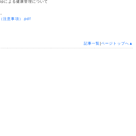
Appによる健康管理について
い。
注意事項）.pdf
記事一覧
|
ページトップへ▲