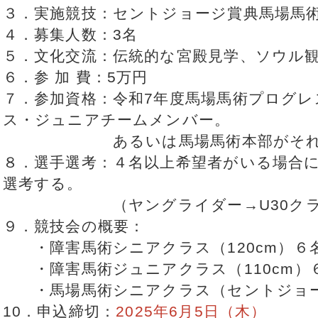
３．実施競技：セントジョージ賞典馬場馬
４．募集人数：3名
５．文化交流：伝統的な宮殿見学、ソウル
６．参 加 費：5万円
７．参加資格：令和7年度馬場馬術プログ
ス・ジュニアチームメンバー。
あるいは馬場馬術本部がそれと
８．選手選考：４名以上希望者がいる場合
選考する。
（ヤングライダー→U30クラス
９．競技会の概要：
・障害馬術シニアクラス（120cm）６
・障害馬術ジュニアクラス（110cm）
・馬場馬術シニアクラス（セントジョー
10．申込締切：
2025年6月5日（木）