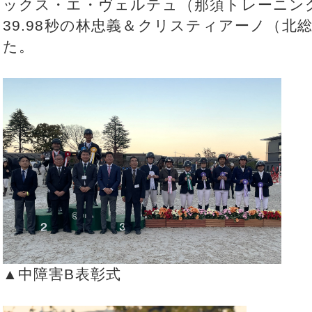
ックス・エ・ヴェルテュ（那須トレーニン
39.98秒の林忠義＆クリスティアーノ（北
た。
▲中障害B表彰式