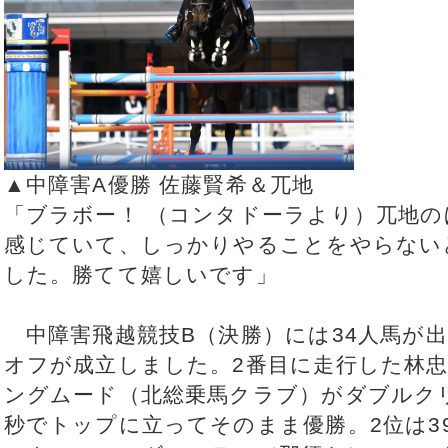
▲中障害A優勝 佐藤賢希＆兀地
「ブラボー！ （コンタドーラより）兀地
感じていて、しっかりやることをやらない
した。勝てて嬉しいです」
中障害飛越競技B（決勝）には34人馬が出
オフが成立しました。2番目に走行した林
ングムード（北総乗馬クラブ）がダブルクリ
秒でトップに立ってそのまま優勝。2位は39