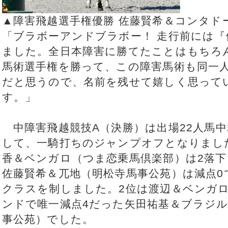
▲障害飛越選手権優勝 佐藤賢希＆コンタド
「ブラボーアンドブラボー！ 走行前には
ました。全日本障害に勝てたことはもちろ
馬術選手権を勝って、この障害馬術も同一
だと思うので、名前を残せて嬉しく思って
す。」
中障害飛越競技A（決勝）は出場22人馬中
して、一騎打ちのジャンプオフとなりまし
香＆ベンガロ（つま恋乗馬倶楽部）は2落
佐藤賢希＆兀地（明松寺馬事公苑）は減点
クラスを制しました。2位は渡辺＆ベンガ
ンドで唯一減点4だった矢田祐基＆ブラジル
事公苑）でした。