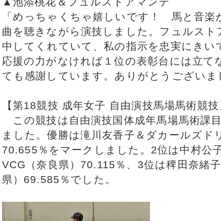
▲池添桃花＆フュルストアマンテ
「めっちゃくちゃ嬉しいです！ 馬と音楽
曲を聴きながら演技しました。フュルスト
中してくれていて、私の指示を忠実にきい
応援の力がなければ１位の表彰台には立て
ても感謝しています。ありがとうございま
【第18競技 成年女子 自由演技馬場馬術競技
この競技は自由演技国体成年馬場馬術課目
ました。優勝は滝川友香子＆ダカールズド
70.655％をマークしました。2位は中村
VCG（奈良県）70.115％、3位は稗田奈
県）69.585％でした。