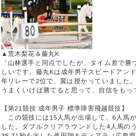
▲荒木梨花＆藤丸K
「山林選手と同点でしたが、タイム差で勝
しいです。藤丸Kは成年男子スピードアン
年リレーで2位で、翼は授かっていました
うまくいけば勝てると思って、自信をもっ
【第21競技 成年男子 標準障害飛越競技】
この競技には15人馬が出場して、6人馬
した。ダブルクリアラウンドした4人馬の
36.71秒を出した眞田翔＆ディアラ（広島県