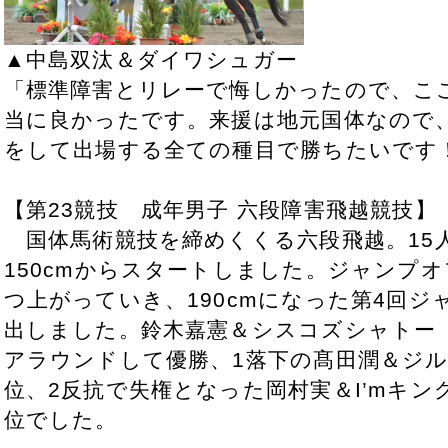
▲中島双汰＆ダイワシュガー
「標準障害とリレーで悔しかったので、こ
当に良かったです。来援は地元国体なので
をして出場する全ての種目で勝ちたいです
【第23競技 成年男子 六段障害飛越競技】
国体馬術競技を締めくくる六段飛越。15
150cmからスタートしました。ジャンプオ
つ上がっていき、190cmになった第4回ジ
出しました。鈴木嘉憲＆シスコズシャトー
アラウンドして優勝、1落下の髙田潤＆ジル
位、2反抗で失権となった岡村実＆I’mキン
位でした。