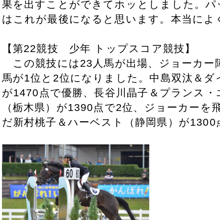
果を出すことができてホッとしました。パ
はこれが最後になると思います。本当によ
【第22競技 少年 トップスコア競技】
この競技には23人馬が出場、ジョーカー障
馬が1位と2位になりました。中島双汰＆ダ
が1470点で優勝、長谷川晶子＆プランス
（栃木県）が1390点で2位、ジョーカー
だ新村桃子＆ハーベスト（静岡県）が130