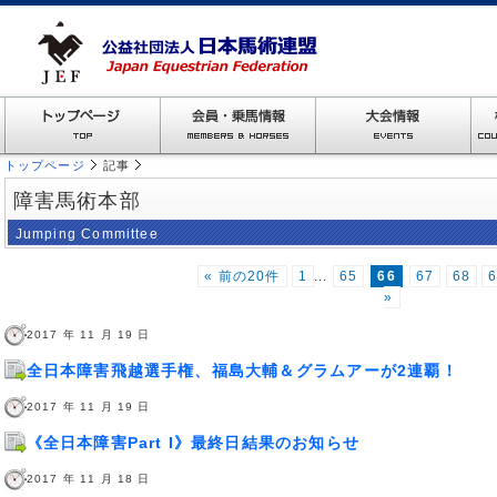
トップページ
記事
障害馬術本部
Jumping Committee
« 前の20件
1
...
65
66
67
68
»
2017 年 11 月 19 日
全日本障害飛越選手権、福島大輔＆グラムアーが2連覇！
2017 年 11 月 19 日
《全日本障害Part I》最終日結果のお知らせ
2017 年 11 月 18 日