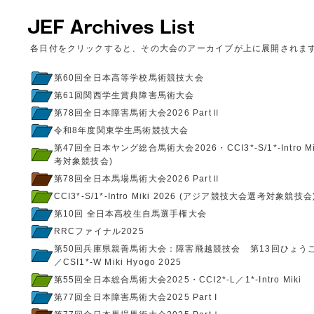
各日付をクリックすると、その大会のアーカイブが上に展開されま
第60回全日本高等学校馬術競技大会
第61回関西学生賞典障害馬術大会
第78回全日本障害馬術大会2026 PartⅡ
令和8年度関東学生馬術競技大会
第47回全日本ヤング総合馬術大会2026・CCI3*-S/1*-Intro 
考対象競技会)
第78回全日本馬場馬術大会2026 PartⅡ
CCI3*-S/1*-Intro Miki 2026 (アジア競技大会選考対象競技会
第10回 全日本高校生自馬選手権大会
RRCファイナル2025
第50回兵庫県親善馬術大会：障害飛越競技会 第13回ひょう
／CSI1*-W Miki Hyogo 2025
第55回全日本総合馬術大会2025・CCI2*-L／1*-Intro Miki
第77回全日本障害馬術大会2025 Part I