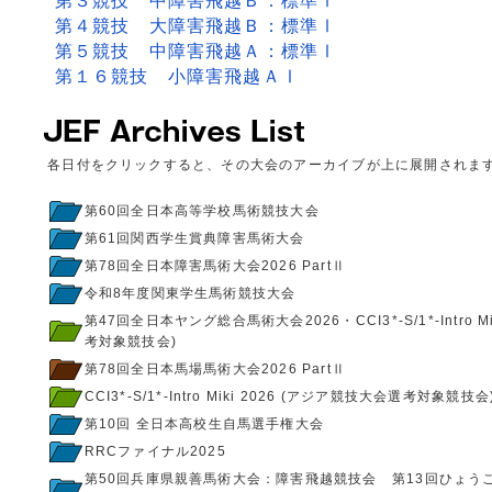
第３競技 中障害飛越Ｂ：標準Ⅰ
第４競技 大障害飛越Ｂ：標準Ⅰ
第５競技 中障害飛越Ａ：標準Ⅰ
第１６競技 小障害飛越ＡⅠ
各日付をクリックすると、その大会のアーカイブが上に展開されま
第60回全日本高等学校馬術競技大会
第61回関西学生賞典障害馬術大会
第78回全日本障害馬術大会2026 PartⅡ
令和8年度関東学生馬術競技大会
第47回全日本ヤング総合馬術大会2026・CCI3*-S/1*-Intro 
考対象競技会)
第78回全日本馬場馬術大会2026 PartⅡ
CCI3*-S/1*-Intro Miki 2026 (アジア競技大会選考対象競技会
第10回 全日本高校生自馬選手権大会
RRCファイナル2025
第50回兵庫県親善馬術大会：障害飛越競技会 第13回ひょう