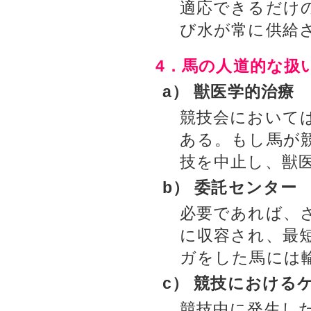
適応できるだけ
び水が常に供給
4．馬の人道的な扱
a） 獣医学的治療
競技会において
ある。もし馬が
技を中止し、獣
b） 委託センター
必要であれば、
に収容され、最
ガをした馬には
c） 競技における
競技中に発生し