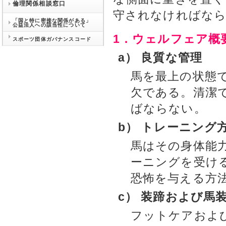
倫理関係相談窓口
守されなければな
「国と特に密接な関係がある」
公益法人への該当性について
1．ウェルフェア概
スポーツ団体ガバナンスコード
a） 良質な管理
馬を最上の状態
欠である。清潔
ばならない。
b） トレーニング
馬はその身体能
ーニングを受け
恐怖を与える方
c） 装蹄および馬
フットケアおよ