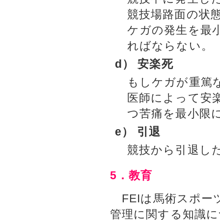
競技場路面の状
ケガの発生を最
ればならない。
d） 安楽死
もしケガが重篤
医師によって安
つ苦痛を最小限
e） 引退
競技から引退し
5．教育
FEIは馬術スポー
管理に関する知識に