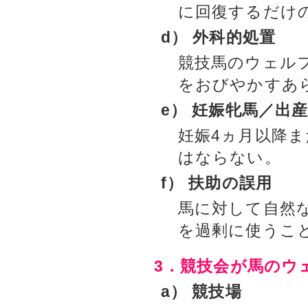
に回復するだけ
d） 外科的処置
競技馬のウェル
をおびやかすあ
e） 妊娠牝馬／出
妊娠4ヵ月以降
はならない。
f） 扶助の誤用
馬に対して自然
を過剰に使うこ
3．競技会が馬のウ
a） 競技場