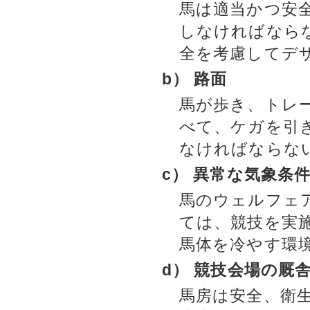
馬は適当かつ安
しなければなら
全を考慮してデ
b） 路面
馬が歩き、トレ
べて、ケガを引
なければならな
c） 異常な気象条
馬のウェルフェ
ては、競技を実
馬体を冷やす環
d） 競技会場の厩
馬房は安全、衛