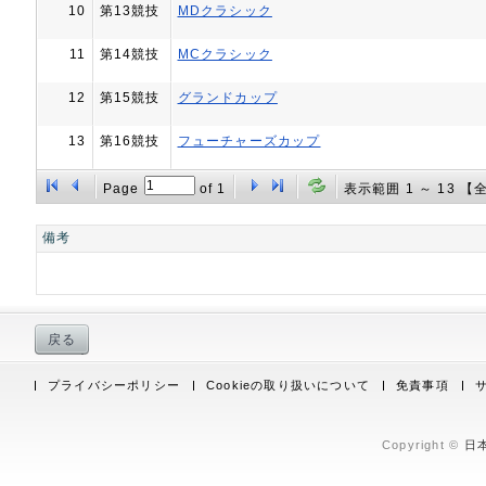
10
第13競技
MDクラシック
11
第14競技
MCクラシック
12
第15競技
グランドカップ
13
第16競技
フューチャーズカップ
Page
of
1
表示範囲 1 ～ 13 【
備考
戻る
プライバシーポリシー
Cookieの取り扱いについて
免責事項
Copyright ©
日