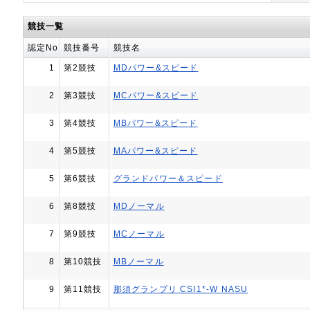
競技一覧
認定No
競技番号
競技名
1
第2競技
MDパワー&スピード
2
第3競技
MCパワー&スピード
3
第4競技
MBパワー&スピード
4
第5競技
MAパワー&スピード
5
第6競技
グランドパワー＆スピード
6
第8競技
MDノーマル
7
第9競技
MCノーマル
8
第10競技
MBノーマル
9
第11競技
那須グランプリ CSI1*-W NASU