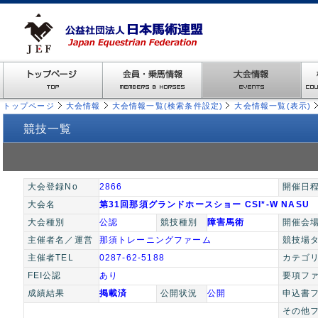
トップページ
大会情報
大会情報一覧(検索条件設定)
大会情報一覧(表示)
競技一覧
大会登録No
2866
開催日
大会名
第31回那須グランドホースショー CSI*-W NASU
大会種別
公認
競技種別
障害馬術
開催会
主催者名／運営
那須トレーニングファーム
競技場
主催者TEL
0287-62-5188
カテゴ
FEI公認
あり
要項フ
成績結果
掲載済
公開状況
公開
申込書
その他