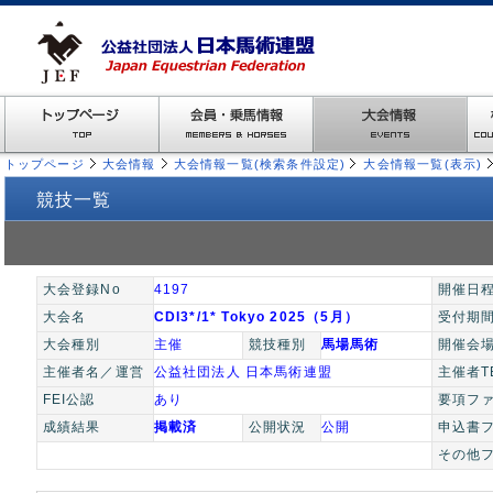
トップページ
大会情報
大会情報一覧(検索条件設定)
大会情報一覧(表示)
競技一覧
大会登録No
4197
開催日
大会名
CDI3*/1* Tokyo 2025（5月）
受付期
大会種別
主催
競技種別
馬場馬術
開催会
主催者名／運営
公益社団法人 日本馬術連盟
主催者T
FEI公認
あり
要項フ
成績結果
掲載済
公開状況
公開
申込書
その他