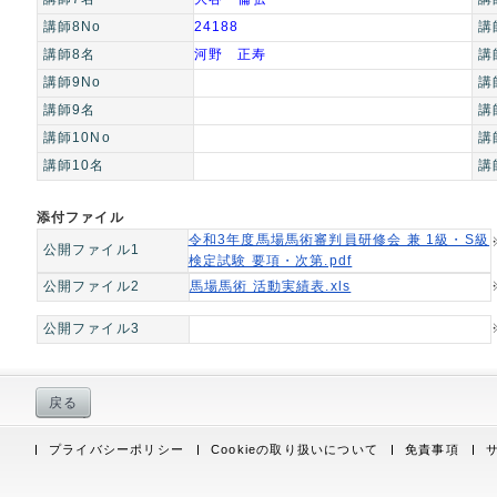
講師8No
24188
講
講師8名
河野 正寿
講
講師9No
講
講師9名
講
講師10No
講
講師10名
講
添付ファイル
令和3年度馬場馬術審判員研修会 兼 1級・S級
公開ファイル1
検定試験 要項・次第.pdf
公開ファイル2
馬場馬術 活動実績表.xls
公開ファイル3
戻る
プライバシーポリシー
Cookieの取り扱いについて
免責事項