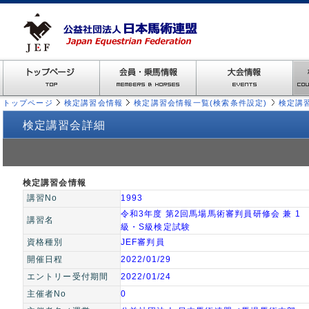
トップページ
検定講習会情報
検定講習会情報一覧(検索条件設定)
検定講
検定講習会詳細
検定講習会情報
講習No
1993
令和3年度 第2回馬場馬術審判員研修会 兼 1
講習名
級・S級検定試験
資格種別
JEF審判員
開催日程
2022/01/29
エントリー受付期間
2022/01/24
主催者No
0