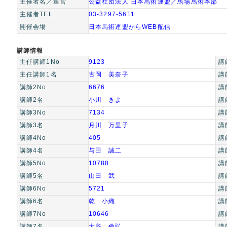
主催者名／運営
公益社団法人 日本馬術連盟／馬場馬術本部
主催者TEL
03-3297-5611
開催会場
日本馬術連盟からWEB配信
講師情報
主任講師1No
9123
講
主任講師1名
古岡 美奈子
講
講師2No
6676
講
講師2名
小川 きよ
講
講師3No
7134
講
講師3名
月川 万里子
講
講師4No
405
講
講師4名
与田 誠二
講
講師5No
10788
講
講師5名
山田 武
講
講師6No
5721
講
講師6名
乾 小織
講
講師7No
10646
講
講師7名
大谷 倫弘
講