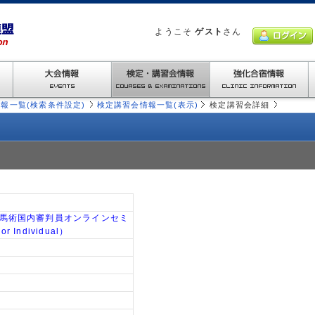
ようこそ
ゲスト
さん
報一覧(検索条件設定)
検定講習会情報一覧(表示)
検定講習会詳細
I馬場馬術国内審判員オンラインセミ
r Individual）