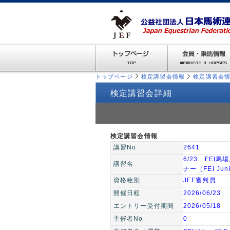
トップページ
検定講習会情報
検定講習会情
検定講習会詳細
検定講習会情報
講習No
2641
6/23 FE
講習名
ナー（FEI Junio
資格種別
JEF審判員
開催日程
2026/06/23
エントリー受付期間
2026/05/18
主催者No
0