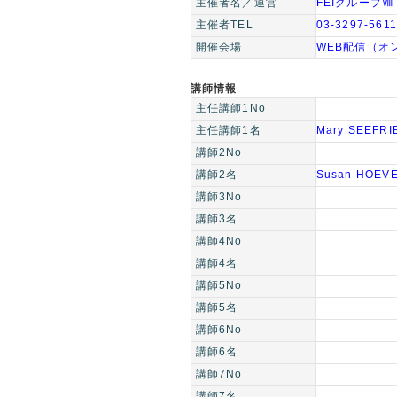
主催者名／運営
FEIグループⅧ
主催者TEL
03-3297-5611
開催会場
WEB配信（オ
講師情報
主任講師1No
主任講師1名
Mary SEEFRI
講師2No
講師2名
Susan HOEV
講師3No
講師3名
講師4No
講師4名
講師5No
講師5名
講師6No
講師6名
講師7No
講師7名