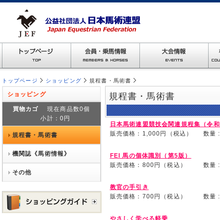
トップページ
ショッピング
規程書・馬術書
ショッピング
規程書・馬術書
買物カゴ
現在商品数0個
小計：0円
日本馬術連盟競技会関連規程集（令和
販売価格：1,000円（税込）
数量 
規程書・馬術書
機関誌《馬術情報》
FEI 馬の個体識別（第5版）
販売価格：800円（税込）
数量 
その他
教官の手引き
販売価格：700円（税込）
数量 
やさしく学べる軽乗