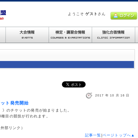
ようこそ
ゲスト
さん
2017 年 10 月 16 日
ケット発売開始
ン）》のチケットの発売が始まりました。
全8種目の競技が行われます。
（外部リンク）
記事一覧
|
ページトップへ▲