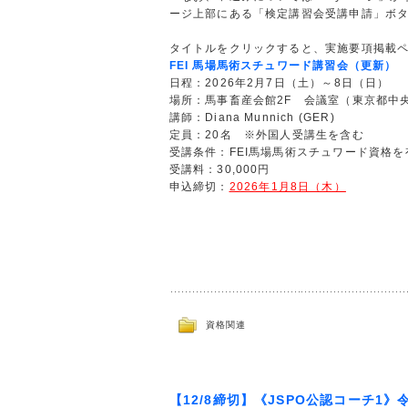
ージ上部にある「検定講習会受講申請」ボ
タイトルをクリックすると、実施要項掲載
FEI 馬場馬術スチュワード講習会（更新）
日程：2026年2月7日（土）～8日（日）
場所：馬事畜産会館2F 会議室（東京都中央区
講師：Diana Munnich (GER)
定員：20名 ※外国人受講生を含む
受講条件：FEI馬場馬術スチュワード資格を
受講料：30,000円
申込締切：
2026年1月8日（木）
資格関連
【12/8締切】《JSPO公認コーチ1