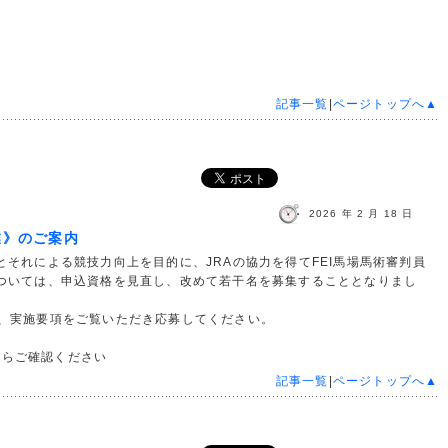
記事一覧
|
ページトップへ▲
2026 年 2 月 18 日
業》のご案内
とそれによる競技力向上を目的に、JRAの協力を得てFEI馬場馬術審判員
については、申込資格を見直し、改めて若干名を募集することとなりまし
は、実施要項をご覧いただき応募してください。
からご確認ください
記事一覧
|
ページトップへ▲