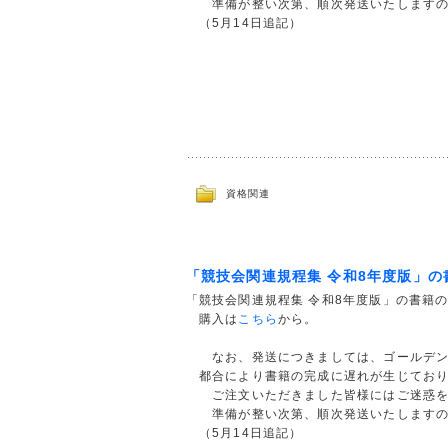
準備が整い次第、順次発送いたしますので
（5月14日追記）
資格関連
「競技会関連規程集 令和8年度版」
「競技会関連規程集 令和8年度版」の書籍
購入は
こちら
から。
なお、発送につきましては、ゴールデン
都合により書籍の完成に遅れが生じており
ご注文いただきました皆様にはご迷惑を
準備が整い次第、順次発送いたしますので
（5月14日追記）