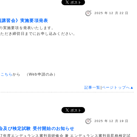
2025 年 12 月 22 日
員講習会》実施要項発表
の実施要項を発表いたします。
いただき締切日までにお申し込みください。
は
こちら
から （Web申請のみ）
記事一覧
|
ページトップへ▲
2025 年 12 月 19 日
会及び検定試験 受付開始のお知らせ
年度エンデュランス審判員研修会 兼 エンデュランス審判員昇格検定試