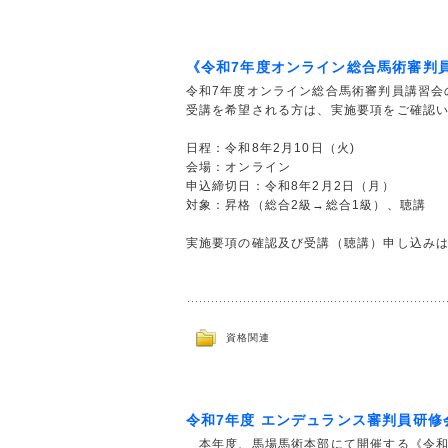
《令和7年度オンライン総合馬術審判
令和7年度オンライン総合馬術審判員講習会
受講を希望される方は、実施要項をご確認
日程：令和8年2月10日（火)
会場：オンライン
申込締切日：令和8年2月2日（月）
対象：昇格（総合2級→総合1級）、聴講
実施要項の確認及び受講（聴講）申し込み
資格関連
令和7年度 エンデュランス審判員研修
本年度、馬場馬術本部にて開催する《令和7