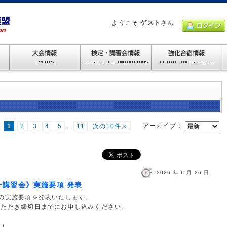
ようこそ
ゲスト
さん
アーカイブ：
1
2
3
4
5
...
11
次の10件 »
2026 年 6 月 26 日
ー講習会》実施要項 発表
の実施要項を発表いたします。
いただき締切日までにお申し込みください。
日）