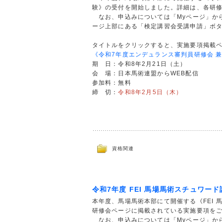
験》の受付を開始しました。詳細は、各研
なお、申込みについては「Myページ」か
ージ上部にある「検定講習会受講申請」ボ
タイトルをクリックすると、実施要項掲載
《令和7年度エンデュランス審判員研修会 
期 日：令和8年2月21日（土）
会 場：日本馬術連盟からWEB配信
参加料：無料
締 切：
令和8年2月5日（木）
資格関連
令和7年度 FEI 馬場馬術スチュワー
本年度、馬場馬術本部にて開催する《FEI
研修会ページに掲載されている実施要項を
なお、申込みについては「Myページ」か