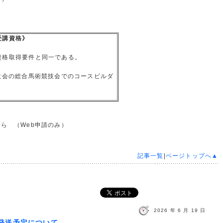
受講資格》
資格取得要件と同一である。
大会の総合馬術競技会でのコースビルダ
から （Web申請のみ）
記事一覧
|
ページトップへ▲
2026 年 6 月 19 日
の発送予定について