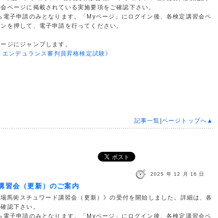
修会ページに掲載されている実施要項をご確認下さい。
ら電子申請のみとなります。「Myページ」にログイン後、各検定講習会ペ
タンを押して、電子申請を行ってください。
ページにジャンプします。
兼 エンデュランス審判員昇格検定試験》
記事一覧
|
ページトップへ▲
2025 年 12 月 16 日
ド講習会（更新）のご案内
 馬場馬術スチュワード講習会（更新）》の受付を開始しました。詳細は、各
ご確認下さい。
ら電子申請のみとなります。「Myページ」にログイン後、各検定講習会ペ