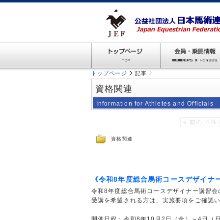
トップページ
記事
資格関連
Information for Athletes and Officials
« 前の10件
資格関連
《令和8年度総合馬術コースデザイナ
令和8年度総合馬術コースデザイナー講習会
受講を希望される方は、実施要項をご確認
開催日程：令和8年10月2日（金）～4日（