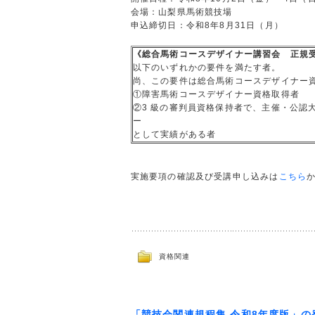
会場：山梨県馬術競技場
申込締切日：令和8年8月31日（月）
《総合馬術コースデザイナー講習会 正規
以下のいずれかの要件を満たす者。
尚、この要件は総合馬術コースデザイナー
①障害馬術コースデザイナー資格取得者
②3 級の審判員資格保持者で、主催・公認
ー
として実績がある者
実施要項の確認及び受講申し込みは
こちら
資格関連
「競技会関連規程集 令和8年度版」