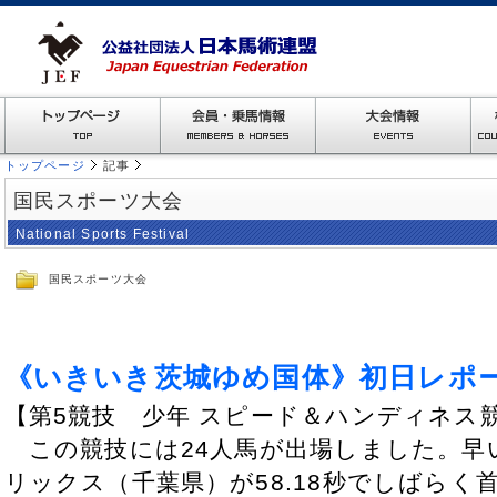
トップページ
記事
国民スポーツ大会
National Sports Festival
国民スポーツ大会
《いきいき茨城ゆめ国体》初日レポ
【第5競技 少年 スピード＆ハンディネス
この競技には24人馬が出場しました。早
リックス（千葉県）が58.18秒でしばら