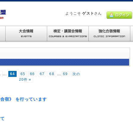
ようこそ
ゲスト
さん
1
...
64
65
66
67
68
...
69
次の
20件 »
合宿》 を行っています
いて