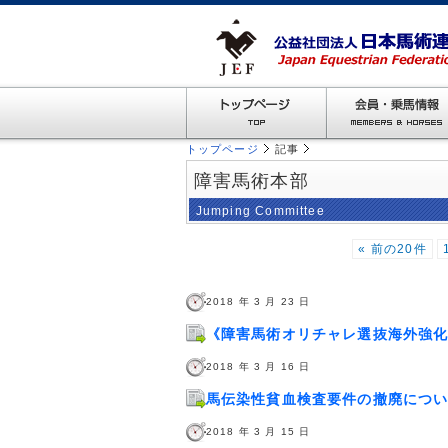
トップページ
記事
障害馬術本部
Jumping Committee
« 前の20件
2018 年 3 月 23 日
《障害馬術オリチャレ選抜海外強化
2018 年 3 月 16 日
馬伝染性貧血検査要件の撤廃につ
2018 年 3 月 15 日