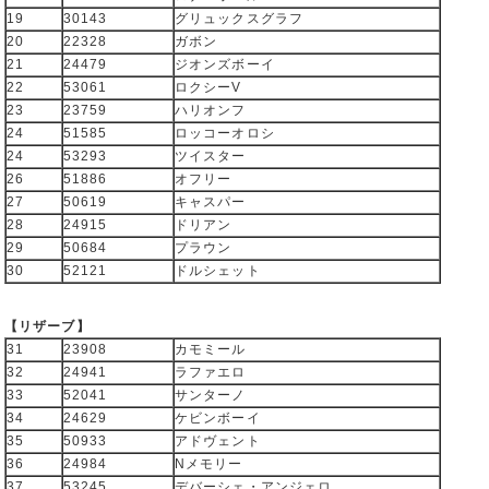
19
30143
グリュックスグラフ
20
22328
ガボン
21
24479
ジオンズボーイ
22
53061
ロクシーV
23
23759
ハリオンフ
24
51585
ロッコーオロシ
24
53293
ツイスター
26
51886
オフリー
27
50619
キャスパー
28
24915
ドリアン
29
50684
プラウン
30
52121
ドルシェット
【リザーブ】
31
23908
カモミール
32
24941
ラファエロ
33
52041
サンターノ
34
24629
ケビンボーイ
35
50933
アドヴェント
36
24984
Nメモリー
37
53245
デバーシェ・アンジェロ