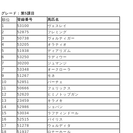
グレード：第5課目
順位
登録番号
馬匹名
1
53100
ヴェスレイ
2
52875
フレミング
3
50738
ヴォルティガー
4
53205
オラティオ
5
51938
ディアリズム
6
53250
ラディウー
7
30200
ジュマンジ
7
53348
オークローラ
9
51267
モネ
10
52851
パーチェ
11
50666
フェリックス
12
52620
ヒミノトップガン
13
23459
キラメキ
14
52986
ショパン
15
53034
ラフティンドール
16
52515
バイリス
17
51278
ウェルディタ
18
51937
ロナーホール