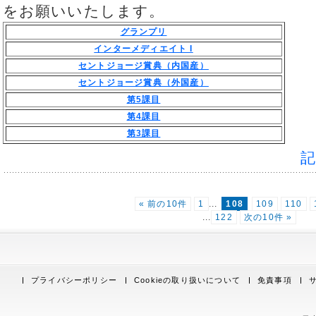
をお願いいたします。
グランプリ
インターメディエイト I
セントジョージ賞典（内国産）
セントジョージ賞典（外国産）
第5課目
第4課目
第3課目
« 前の10件
1
...
108
109
110
...
122
次の10件 »
プライバシーポリシー
Cookieの取り扱いについて
免責事項