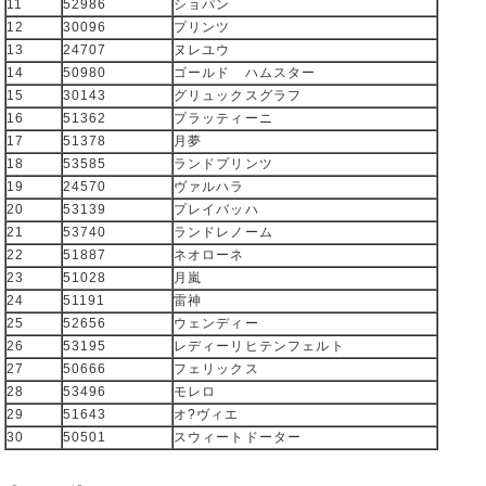
11
52986
ショパン
12
30096
プリンツ
13
24707
ヌレユウ
14
50980
ゴールド ハムスター
15
30143
グリュックスグラフ
16
51362
プラッティーニ
17
51378
月夢
18
53585
ランドプリンツ
19
24570
ヴァルハラ
20
53139
プレイバッハ
21
53740
ランドレノーム
22
51887
ネオローネ
23
51028
月嵐
24
51191
雷神
25
52656
ウェンディー
26
53195
レディーリヒテンフェルト
27
50666
フェリックス
28
53496
モレロ
29
51643
オ?ヴィエ
30
50501
スウィートドーター