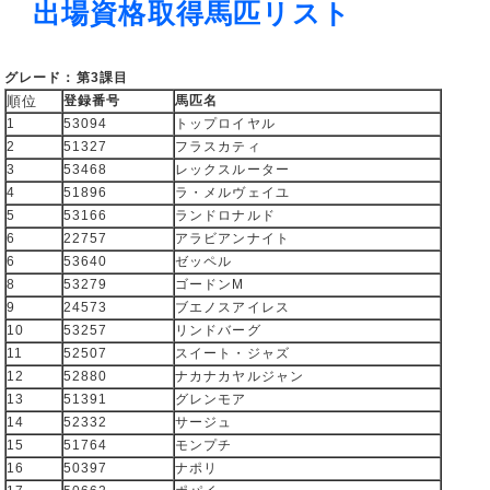
出場資格取得馬匹リスト
グレード：第3課目
順位
登録番号
馬匹名
1
53094
トップロイヤル
2
51327
フラスカティ
3
53468
レックスルーター
4
51896
ラ・メルヴェイユ
5
53166
ランドロナルド
6
22757
アラビアンナイト
6
53640
ゼッペル
8
53279
ゴードンM
9
24573
ブエノスアイレス
10
53257
リンドバーグ
11
52507
スイート・ジャズ
12
52880
ナカナカヤルジャン
13
51391
グレンモア
14
52332
サージュ
15
51764
モンプチ
16
50397
ナポリ