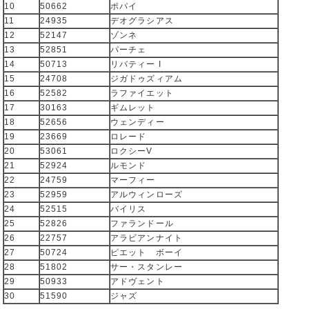
10
50662
ポパイ
11
24935
デオグラシアス
12
52147
ゾンネ
13
52851
パーチェ
14
50713
リバティー I
15
24708
ジガドゥズィアム
16
52582
ラファイエット
17
30163
ギムレット
18
52656
ウェンディー
19
23669
ロレード
20
53061
ロクシーV
21
52924
ルモンド
22
24759
マーフィー
23
52959
アルウィンローズ
24
52515
バイリス
25
52826
ファランドール
26
22757
アラビアンナイト
27
50724
ピエット ボーイ
28
51802
サー・スタンレー
29
50933
アドヴェント
30
51590
ジャズ