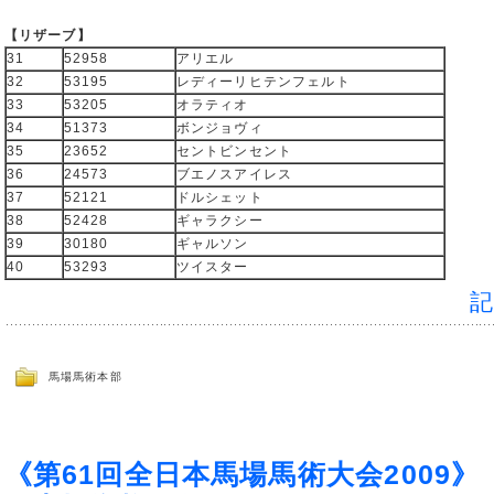
【リザーブ】
31
52958
アリエル
32
53195
レディーリヒテンフェルト
33
53205
オラティオ
34
51373
ボンジョヴィ
35
23652
セントビンセント
36
24573
ブエノスアイレス
37
52121
ドルシェット
38
52428
ギャラクシー
39
30180
ギャルソン
40
53293
ツイスター
馬場馬術本部
《第61回全日本馬場馬術大会2009》