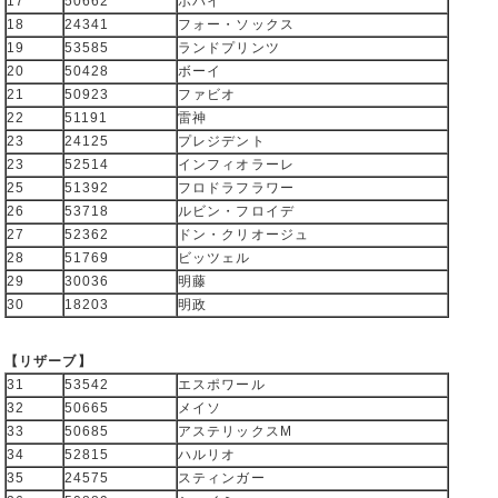
17
50662
ポパイ
18
24341
フォー・ソックス
19
53585
ランドプリンツ
20
50428
ボーイ
21
50923
ファビオ
22
51191
雷神
23
24125
プレジデント
23
52514
インフィオラーレ
25
51392
フロドラフラワー
26
53718
ルビン・フロイデ
27
52362
ドン・クリオージュ
28
51769
ビッツェル
29
30036
明藤
30
18203
明政
【リザーブ】
31
53542
エスポワール
32
50665
メイソ
33
50685
アステリックスM
34
52815
ハルリオ
35
24575
スティンガー