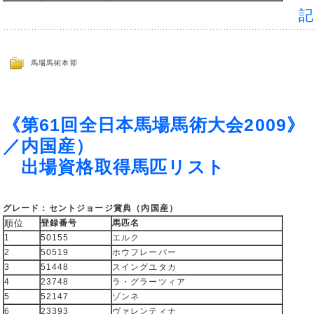
馬場馬術本部
《第61回全日本馬場馬術大会2009
／内国産）
出場資格取得馬匹リスト
グレード：セントジョージ賞典（内国産）
順位
登録番号
馬匹名
1
50155
エルク
2
50519
ホウフレーバー
3
51448
スイングユタカ
4
23748
ラ・グラーツィア
5
52147
ゾンネ
6
23393
ヴァレンティナ