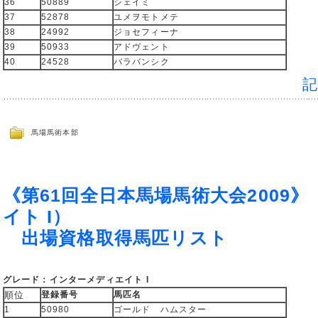
36
50889
シェイミ
37
52878
ユメヲモトメテ
38
24992
ジョセフィーナ
39
50933
アドヴェント
40
24528
バラバンシク
馬場馬術本部
《第61回全日本馬場馬術大会2009
イト I）
出場資格取得馬匹リスト
グレード：インターメディエイト I
順位
登録番号
馬匹名
1
50980
ゴールド ハムスター