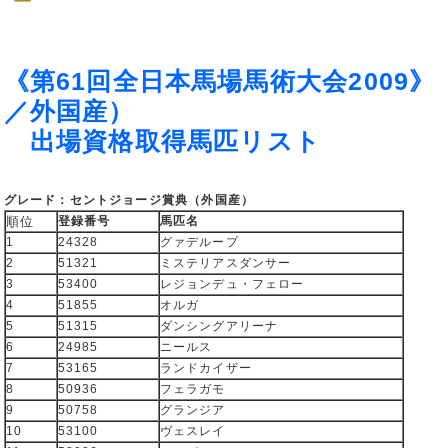
《第61回全日本馬場馬術大会2009
／外国産）
出場資格取得馬匹リスト
グレード：セントジョージ賞典（外国産）
順位
登録番号
馬匹名
1
24328
グァデループ
2
51321
ミステリアスダンサー
3
53400
レジョンデュ・フェロー
4
51855
オルガ
5
51315
ダンシングアリーナ
6
24985
ニールス
7
53165
ランドカイザー
8
50936
フェラガモ
9
50758
グランジア
10
53100
ヴェスレイ