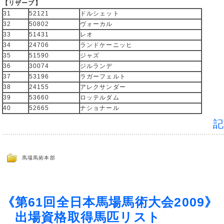
【リザーブ】
31
52121
ドルシェット
32
50802
ヴォーカル
33
51431
レオ
34
24706
ランドケーニッヒ
35
51590
ジャズ
36
30074
ジルランデ
37
53196
ラガーフェルト
38
24155
アレクサンダー
39
53660
ロッテルダム
40
52665
ナショナール
馬場馬術本部
《第61回全日本馬場馬術大会2009》
出場資格取得馬匹リスト