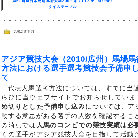
第61回全日本馬場馬術大会2009 兼 CDI３★Gotemba
タイムテーブル
馬場馬術本部
アジア競技大会（2010/広州）馬場
方法における選手選考競技会予備申
て
代表人馬選考方法については、すでに当連
らびに当ウェブサイトでお知らせしていま
め切りとした予備申し込み
については、ア
動する意思がある選手の人数を確認するこ
の時点では
人馬のコンビでの競技実績は必
くの選手がアジア競技大会を目指して活動