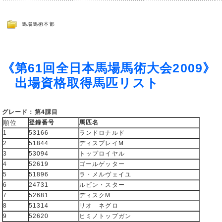
馬場馬術本部
《第61回全日本馬場馬術大会2009》
出場資格取得馬匹リスト
グレード：第4課目
順位
登録番号
馬匹名
1
53166
ランドロナルド
2
51844
ディスプレイM
3
53094
トップロイヤル
4
52619
ゴールゲッター
5
51896
ラ・メルヴェイユ
6
24731
ルビン・スター
7
52681
ディスクM
8
51314
リオ ネグロ
9
52620
ヒミノトップガン