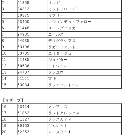
2
51855
オルガ
3
24312
ミットフロイデ
4
30375
リプリー
5
53400
レジョンデュ・フェロー
6
51448
スイングユタカ
7
24985
ニールス
8
24935
デオグラシアス
9
53196
ラガーフェルト
10
53705
エリタージュ
11
51485
ジュピター
12
50636
エトワール
13
24707
ヌレユウ
14
51191
雷神
15
53034
ラフティンドール
【リザーブ】
16
23414
メンフィス
17
51862
ランドアレックス
18
51327
フラスカティ
19
30163
ギムレット
20
52253
マイスターJ