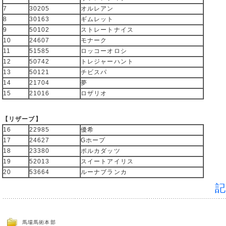
7
30205
オルレアン
8
30163
ギムレット
9
50102
ストレートナイス
10
24607
モナーク
11
51585
ロッコーオロシ
12
50742
トレジャーハント
13
50121
チビスパ
14
21704
夢
15
21016
ロザリオ
【リザーブ】
16
22985
優希
17
24627
Gホープ
18
23380
ポルカダッツ
19
52013
スイートアイリス
20
53664
ルーナブランカ
馬場馬術本部